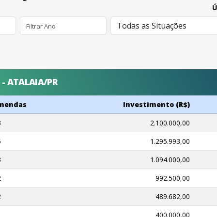
Ú
 - ATALAIA/PR
Emendas
Investimento (R$)
3
2.100.000,00
5
1.295.993,00
3
1.094.000,00
2
992.500,00
2
489.682,00
1
400.000,00