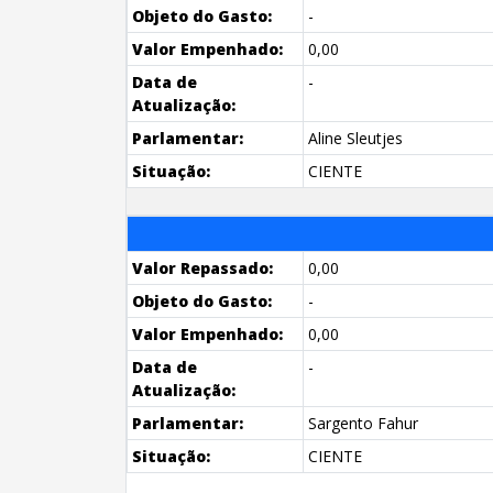
Objeto do Gasto:
-
Valor Empenhado:
0,00
Data de
-
Atualização:
Parlamentar:
Aline Sleutjes
Situação:
CIENTE
Valor Repassado:
0,00
Objeto do Gasto:
-
Valor Empenhado:
0,00
Data de
-
Atualização:
Parlamentar:
Sargento Fahur
Situação:
CIENTE