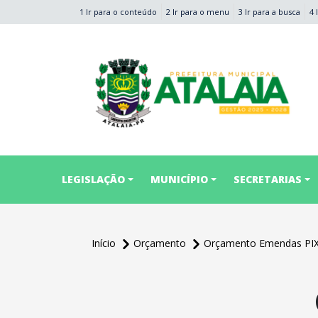
1 Ir para o conteúdo
2 Ir para o menu
3 Ir para a busca
4 
conteúdo do menu
LEGISLAÇÃO
MUNICÍPIO
SECRETARIAS
Início
Orçamento
Orçamento Emendas PI