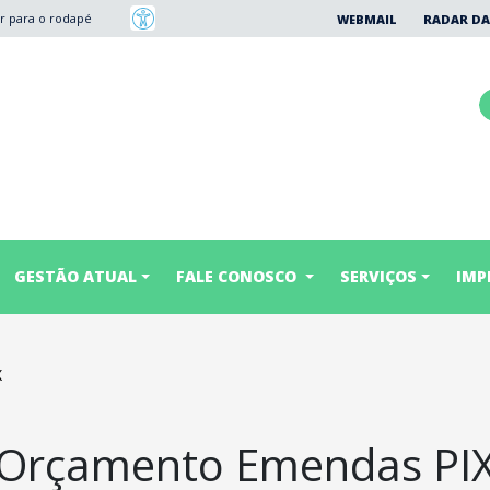
Ir para o rodapé
WEBMAIL
RADAR DA
GESTÃO ATUAL
FALE CONOSCO
SERVIÇOS
IMP
X
Orçamento Emendas PI