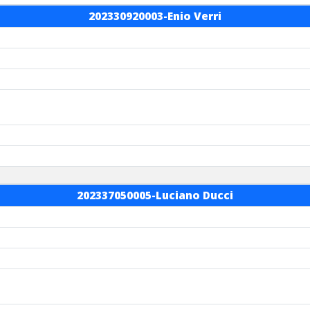
202330920003-Enio Verri
202337050005-Luciano Ducci