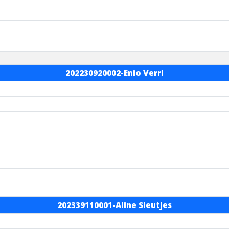
202230920002-Enio Verri
202339110001-Aline Sleutjes