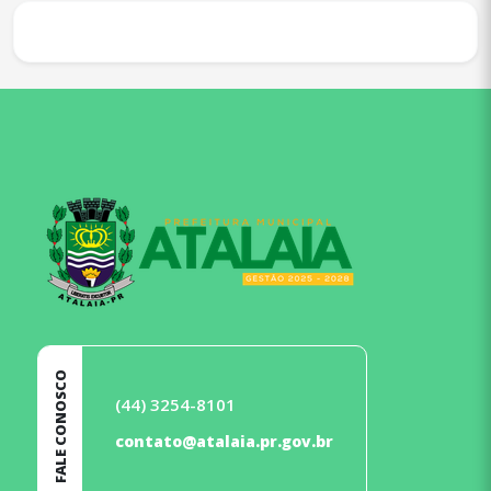
conteúdo
rodapé
FALE CONOSCO
(44) 3254-8101
contato@atalaia.pr.gov.br