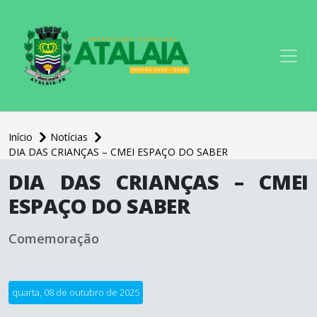
conteúdo do menu
Início
Notícias
DIA DAS CRIANÇAS – CMEI ESPAÇO DO SABER
conteúdo
DIA DAS CRIANÇAS – CMEI
principal
ESPAÇO DO SABER
Comemoração
quarta, 08 de outubro de 2025