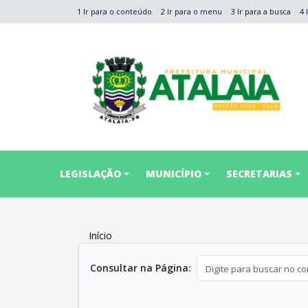
1 Ir para o conteúdo
2 Ir para o menu
3 Ir para a busca
4 
conteúdo do menu
LEGISLAÇÃO
MUNICÍPIO
SECRETARIAS
Início
conteúdo principal
Consultar na Página: