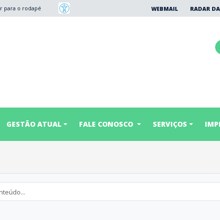
Ir para o rodapé
WEBMAIL
RADAR DA
GESTÃO ATUAL
FALE CONOSCO
SERVIÇOS
IMP