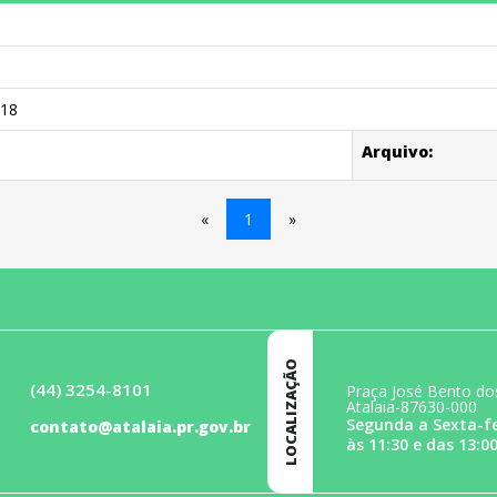
018
Arquivo:
«
1
»
LOCALIZAÇÃO
(44) 3254-8101
Praça José Bento dos
Atalaia-87630-000
Segunda a Sexta-fe
contato@atalaia.pr.gov.br
às 11:30 e das 13:00