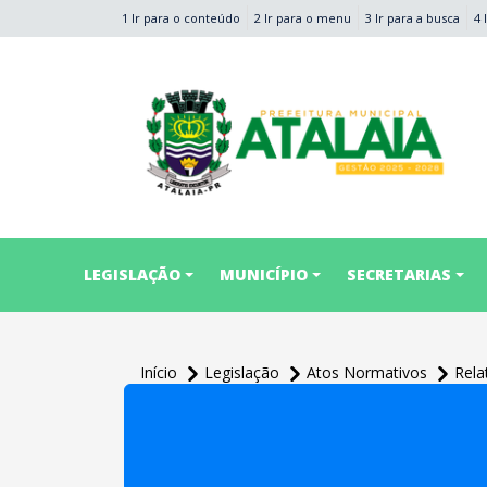
1 Ir para o conteúdo
2 Ir para o menu
3 Ir para a busca
4 
conteúdo do menu
LEGISLAÇÃO
MUNICÍPIO
SECRETARIAS
Início
Legislação
Atos Normativos
Rela
conteúdo
principal